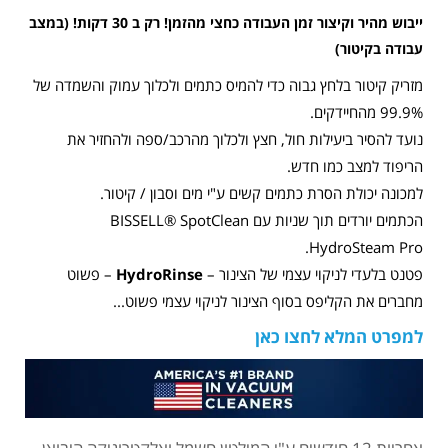
ייבוש מהיר וקיצור זמן העבודה כחצי מהזמן! רק ב 30 דקות! (במצב
עבודה בקיטור)
מזריק קיטור בלחץ גבוה כדי להמיס כתמים ולכלוך עמוק והשמדה של
99.9% מהחיידקים.
נועד להסיר ביעילות חול, חצץ ולכלוך מהרכב/ספה ולהחזיר את
הריפוד למצב כמו חדש.
למכונה יכולת הסרת כתמים קשים ע"י מים וסבון / קיטור.
הכתמים יורדים תוך שניות עם BISSELL® SpotClean
HydroSteam Pro.
פטנט בלעדי לניקוי עצמי של הצינור –
HydroRinse
– פשוט
מחברים את הקליפס בסוף הצינור לניקוי עצמי פשוט...
למפרט המלא לחצו כאן