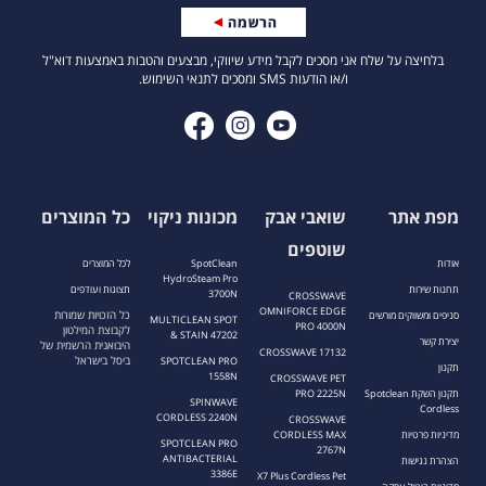
בלחיצה על שלח אני מסכים לקבל מידע שיווקי, מבצעים והטבות באמצעות דוא"ל
ו/או הודעות SMS ומסכים לתנאי השימוש.
מפת אתר
שואבי אבק
מכונות ניקוי
כל המוצרים
שוטפים
אודות
SpotClean
לכל המוצרים
HydroSteam Pro
תחנות שירות
תצוגות ועודפים
3700N
CROSSWAVE
OMNIFORCE EDGE
כל הזכויות שמורות
סניפים ומשווקים מורשים
MULTICLEAN SPOT
PRO 4000N
לקבוצת המילטון
& STAIN 47202
יצירת קשר
היבואנית הרשמית של
CROSSWAVE 17132
ביסל בישראל
SPOTCLEAN PRO
תקנון
1558N
CROSSWAVE PET
תקנון השקת Spotclean
PRO 2225N
SPINWAVE
Cordless
CORDLESS 2240N
CROSSWAVE
מדיניות פרטיות
CORDLESS MAX
SPOTCLEAN PRO
2767N
ANTIBACTERIAL
הצהרת נגישות
3386E
X7 Plus Cordless Pet