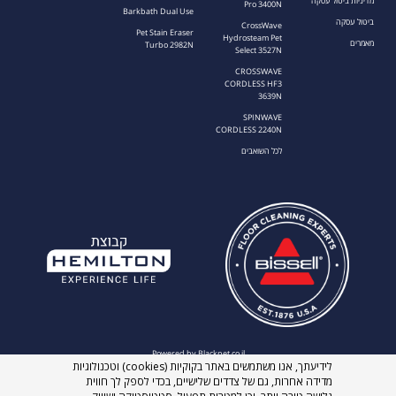
מדיניות ביטול עסקה
Pro 3400N
Barkbath Dual Use
ביטול עסקה
CrossWave
Pet Stain Eraser
Hydrosteam Pet
מאמרים
Turbo 2982N
Select 3527N
CROSSWAVE
CORDLESS HF3
3639N
SPINWAVE
CORDLESS 2240N
לכל השואבים
Powered by Blacknet.co.il
לידיעתך, אנו משתמשים באתר בקוקיות (cookies) וטכנולוגיות
מדידה אחרות, גם של צדדים שלישיים, בכדי לספק לך חווית