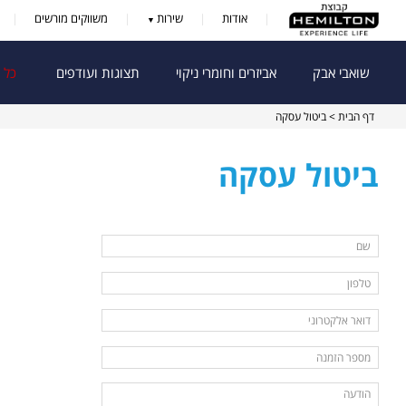
אודות
שירות
משווקים מורשים
שואבי אבק
אביזרים וחומרי ניקוי
תצוגות ועודפים
כל 
דף הבית
> ביטול עסקה
ביטול עסקה
טופס יצירת קשר
שם (שדה חובה)
טלפון
ניתן להזין רק ספרות ומקפים (למשל 03-5551234)
דואר אלקטרוני (שדה חובה)
מספר הזמנה (שדה חובה)
הודעה (שדה חובה)