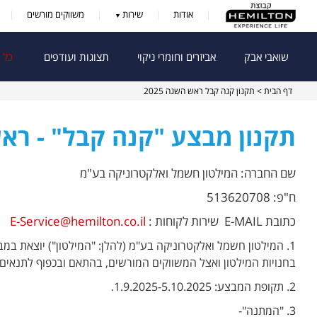
אודות
שירות
משווקים מורשים
שואבי אבק
אביזרים וחומרי ניקוי
תצוגות ועודפים
כל 
דף הבית
> תקנון קנה קבל ראש השנה 2025
תקנון מבצע "קנה קבל" - ראש ה
שם החברה: המילטון חשמל ואלקטרוניקה בע"מ
ח"פ: 513620708
כתובת E-MAIL
שירות לקוחות
:
E-Service@hemilton.co.il
1.
המילטון חשמל ואלקטרוניקה בע"מ (להלן: "המילטון") יוצאת 
בחנויות המילטון ואצל המשווקים המורשים, בהתאם ובכפוף לתנאים 
2.
תקופת המבצע: 1.9.2025-5.10.2025.
3. "המתנה"-