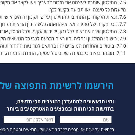
7.5. המילטון שומרת לעצמה את הזכות להאריך ו/או לקצר את תק
מלעלות כל טענה ו/או תביעה בקשר לכך.
7.6. זכאות הלקוח וכן התחייבות המילטון על פי תקנון זה הינן אישיות ואינן ניתנות בשום מקרה להעברה ו/או המחאה ו/או הסבה בשום צורה ואופן.
7.7. בכל מקרה של סתירה ו/או אי-התאמה כלשהי בין הוראות תקנון זה לפרסומים אחרים כלשהם בדבר המבצע, לרבות בעיתונות, בטלוויזיה ובכל אמצעי אחר, תגברנה הוראות התקנון לכל דבר ועניין.
7.8. המילטון אינה אחראית לכל נזק, ישיר או עקיף, ולכל הפסד, אובדן או הוצאה שייגרמו למשתתף במבצע ו/או לכל אדם אחר בקשר עם מבצע זה ו/או בקשר עם המתנה.
7.9. רישומי המילטון ונהליה יהוו ראיה מכרעת לגבי כל הנושאים הקשורים בכל צורה שהיא למבצע זה.
7.10. ביטולים והחזרות המוצרים יהיו בהתאם למדיניות ההחזרות והביטולים של החברה, ובכפוף לדין.
7.11. מובהר בזאת, כי במקרה של ביטול עסקה, החזרת התמורה, תהיה בהתאם למחיר אותו שילם הלקוח בפועל.
הירשמו לרשימת התפוצה של ק
והיו הראשונים להתעדכן במוצרים הכי חדשים,
בחדשות הכי חמות ובמבצעים האטרקטיבים ביותר
הטופס מאפשר הרשמה לעדכונים. יש להזין דוא"ל תקין. הוד
בלחיצה על שלח אני מסכים לקבל מידע שיווקי, מבצעים והטבות באמצעות דוא"ל ו/או הודעו