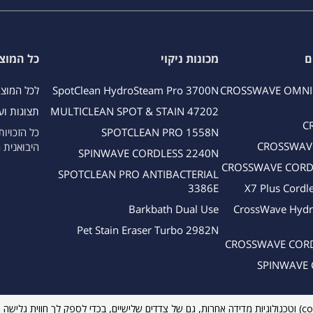
ם
מכונות ניקוי
כל המוצ
CROSSWAVE OMNI
SpotClean HydroSteam Pro 3700N
לכל המוצ
MULTICLEAN SPOT & STAIN 47202
תצוגות וע
C
SPOTCLEAN PRO 1558N
כל הזכויו
CROSSWAVE
היבואנית 
SPINWAVE CORDLESS 2240N
CROSSWAVE CORD
SPOTCLEAN PRO ANTIBACTERIAL
3386E
X7 Plus Cordl
Barkbath Dual Use
CrossWave Hydr
Pet Stain Eraser Turbo 2982N
CROSSWAVE CORD
SPINWAVE 
לידיעתך, אנו משתמשים באתר בקוקיות (cookies) וטכנולוגיות מדידה אחרות, גם של צדדים שלישיים, בכדי לספק לך חווי