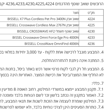
הרוכשים שואב שוטף מהדגמים 4236,4233,4230,4225,4224 יקבלו במתנה 3 סבונים 1 ליטר מבית ביסל (מק"ט 4205) בשווי 297 ש"ח לצרכן.
מק"ט
מוצר
4224
שואב אבק BISSELL X7 Plus Cordless Pet Pro 3400N
4225
שואב אבק BISSELL Crosswave Cordless Max 2767N
4230
שואב שוטף חשמלי BISSELL CROSSWAVE HF2
BISSEL Crosswave Omni Force Ege Pro 4000N
4233
BISSELL CrossWave OmniFind 4006N
4236
4. המבצע מוגבל לרכישה אחת ללקוח - עד 3,000 יחידות במלאי בכלל נקודות המכירה (כמות המלאי המינימלית מתייחס לכלל הדגמים המשתתפים במבצע באופן מצטבר ולא עבור כל דגם, כל הקודם זוכה).
5. המתנה אינה ניתנת להחזרה/החלפה.
6. המבצע חל רק לגבי לקוח פרטי אשר רכש באתר ביסל, בחנות ה
לא החליף את המוצר/ביטל את רכישת המוצר. האחריות הינה בכפוף
7. כללי:
7.1. תקנון המבצע יימצא במשרדי המילטון, רחוב האופה 8 מודיעין ובאתר ביסל.
7.2. האמור בתקנון זה נכתב בלשון זכר לשם הנוחות בלבד ומופנה לנשים ולגברים כאחד.
7.3. המילטון שומרת לעצמה את הזכות לשנות את תנאי המבצע, לרבות בקשר עם הזכאות לקבלת הנחה ו/או מועדי ואופן מימוש המבצע, בכפוף לדין.
7.4. כותרות הסעיפים הינן לצרכי נוחיות בלבד, ולא ישמשו לפרשנותו של תקנון זה.